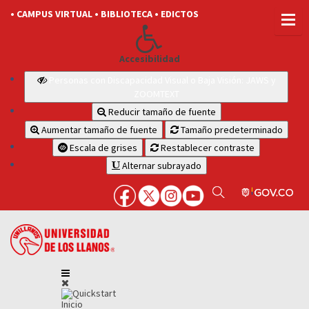
• CAMPUS VIRTUAL
• BIBLIOTECA
• EDICTOS
Accesibilidad
Personas con Discapacidad Visual o Baja Visión: JAWS y
ZOOMTEXT
Reducir tamaño de fuente
Aumentar tamaño de fuente
Tamaño predeterminado
Escala de grises
Restablecer contraste
Alternar subrayado
Inicio