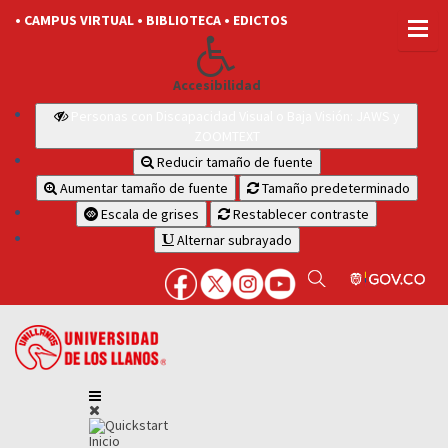
• CAMPUS VIRTUAL
• BIBLIOTECA
• EDICTOS
Accesibilidad
Personas con Discapacidad Visual o Baja Visión: JAWS y
ZOOMTEXT
Reducir tamaño de fuente
Aumentar tamaño de fuente
Tamaño predeterminado
Escala de grises
Restablecer contraste
Alternar subrayado
Inicio