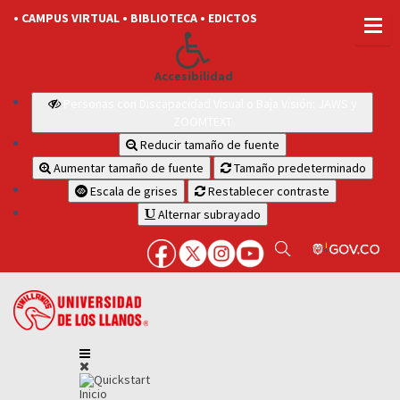
• CAMPUS VIRTUAL
• BIBLIOTECA
• EDICTOS
Accesibilidad
Personas con Discapacidad Visual o Baja Visión: JAWS y
ZOOMTEXT
Reducir tamaño de fuente
Aumentar tamaño de fuente
Tamaño predeterminado
Escala de grises
Restablecer contraste
Alternar subrayado
Inicio