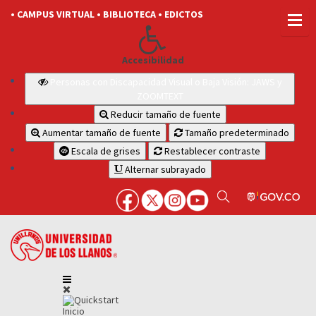
• CAMPUS VIRTUAL
• BIBLIOTECA
• EDICTOS
Accesibilidad
Personas con Discapacidad Visual o Baja Visión: JAWS y
ZOOMTEXT
Reducir tamaño de fuente
Aumentar tamaño de fuente
Tamaño predeterminado
Escala de grises
Restablecer contraste
Alternar subrayado
Inicio