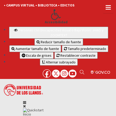
• CAMPUS VIRTUAL
• BIBLIOTECA
• EDICTOS
Accesibilidad
Personas con Discapacidad Visual o Baja Visión: JAWS y
ZOOMTEXT
Reducir tamaño de fuente
Aumentar tamaño de fuente
Tamaño predeterminado
Escala de grises
Restablecer contraste
Alternar subrayado
Inicio