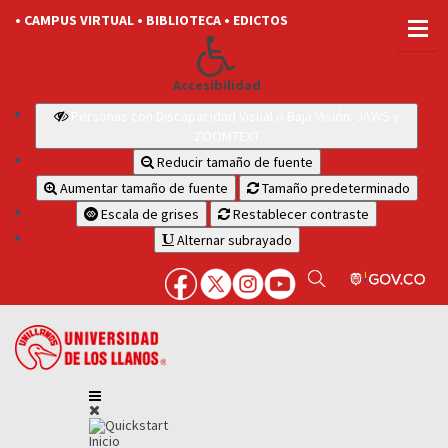
• CAMPUS VIRTUAL
• BIBLIOTECA
• EDICTOS
Accesibilidad
Personas con Discapacidad Visual o Baja Visión: JAWS y
ZOOMTEXT
Reducir tamaño de fuente
Aumentar tamaño de fuente
Tamaño predeterminado
Escala de grises
Restablecer contraste
Alternar subrayado
Inicio