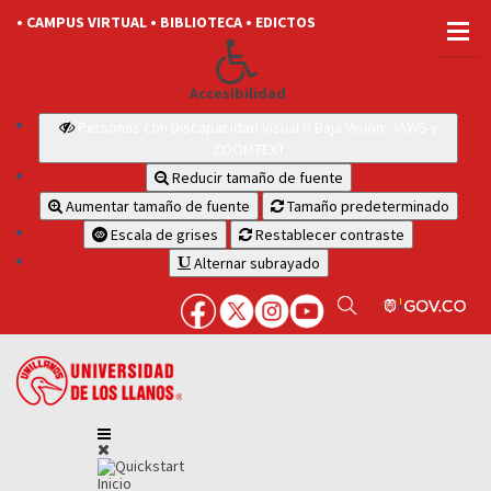
• CAMPUS VIRTUAL
• BIBLIOTECA
• EDICTOS
Accesibilidad
Personas con Discapacidad Visual o Baja Visión: JAWS y
ZOOMTEXT
Reducir tamaño de fuente
Aumentar tamaño de fuente
Tamaño predeterminado
Escala de grises
Restablecer contraste
Alternar subrayado
Inicio