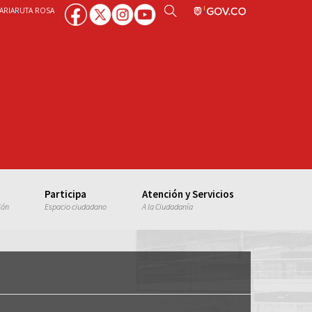
ARIA
RUTA ROSA
Participa
Atención y Servicios
ión
Espacio ciudadano
A la Ciudadanía