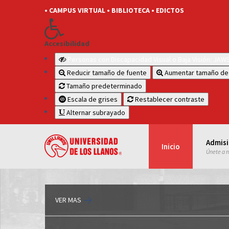
• CAMPUS VIRTUAL
• BIBLIOTECA
• EDICTOS
Accesibilidad
Personas con Discapacidad Visual o Baja Visión: JA
Reducir tamaño de fuente
Aumentar tamaño de
Tamaño predeterminado
Escala de grises
Restablecer contraste
Alternar subrayado
Admis
Inicio
Únete a 
VER MAS