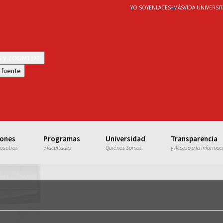
YO SOY
ENLACES
+
MÁS
VIDA UNIVERSIT
WS y ZOOMTEXT
 fuente
iones
Programas
Universidad
Transparencia
nosotros
y facultades
Quiénes Somos
y Acceso a la informac