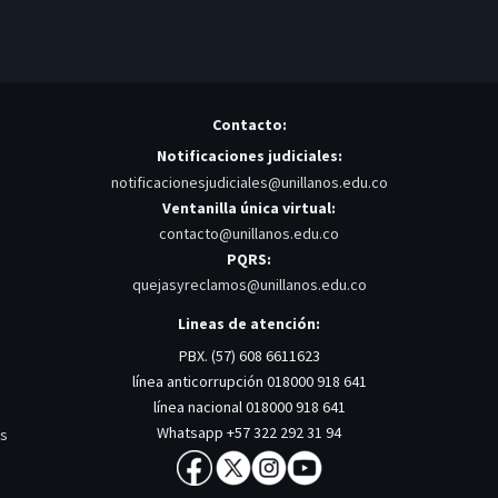
Contacto:
Notificaciones judiciales:
notificacionesjudiciales@unillanos.edu.co
Ventanilla única virtual:
contacto@unillanos.edu.co
PQRS:
quejasyreclamos@unillanos.edu.co
Lineas de atención:
PBX. (57) 608 6611623
línea anticorrupción 018000 918 641
línea nacional 018000 918 641
Whatsapp +57 322 292 31 94
os