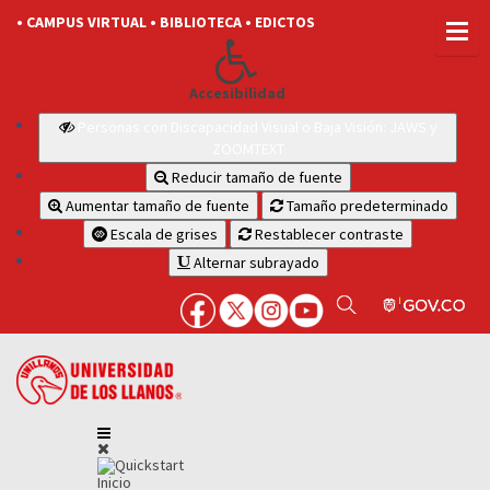
• CAMPUS VIRTUAL
• BIBLIOTECA
• EDICTOS
Accesibilidad
Personas con Discapacidad Visual o Baja Visión: JAWS y
ZOOMTEXT
Reducir tamaño de fuente
Aumentar tamaño de fuente
Tamaño predeterminado
Escala de grises
Restablecer contraste
Alternar subrayado
Inicio