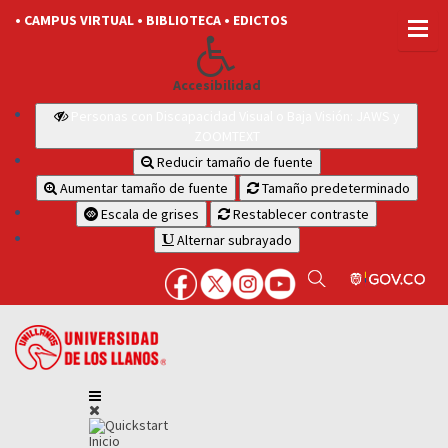
• CAMPUS VIRTUAL
• BIBLIOTECA
• EDICTOS
Accesibilidad
Personas con Discapacidad Visual o Baja Visión: JAWS y
ZOOMTEXT
Reducir tamaño de fuente
Aumentar tamaño de fuente
Tamaño predeterminado
Escala de grises
Restablecer contraste
Alternar subrayado
Inicio