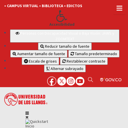
• CAMPUS VIRTUAL
• BIBLIOTECA
• EDICTOS
Accesibilidad
Personas con Discapacidad Visual o Baja Visión: JAWS y
ZOOMTEXT
Reducir tamaño de fuente
Aumentar tamaño de fuente
Tamaño predeterminado
Escala de grises
Restablecer contraste
Alternar subrayado
Inicio