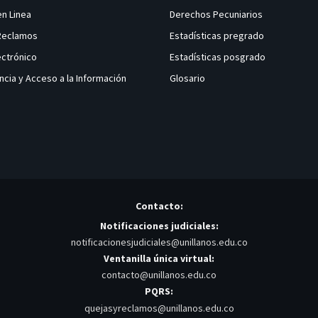
en Linea
Derechos Pecuniarios
 Reclamos
Estadísticas pregrado
ectrónico
Estadísticas posgrado
ncia y Acceso a la Información
Glosario
Contacto:
Notificaciones judiciales:
notificacionesjudiciales@unillanos.edu.co
Ventanilla única virtual:
contacto@unillanos.edu.co
PQRS:
quejasyreclamos@unillanos.edu.co