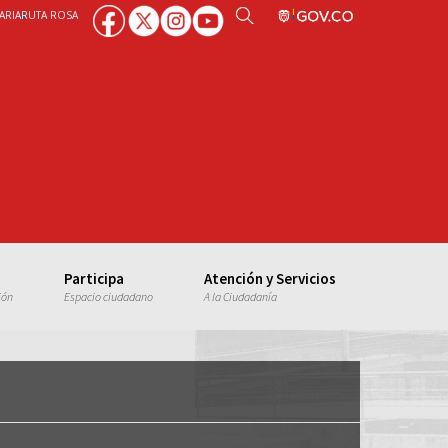
ARIA
RUTA ROSA
Participa
Atención y Servicios
ión
Espacio ciudadano
A la Ciudadanía