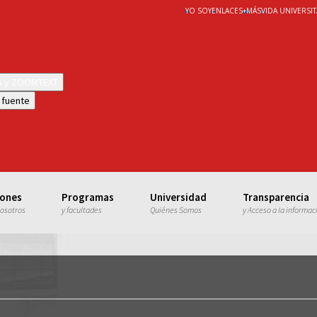
YO SOY
ENLACES
+
MÁS
VIDA UNIVERSIT
WS y ZOOMTEXT
 fuente
iones
Programas
Universidad
Transparencia
nosotros
y facultades
Quiénes Somos
y Acceso a la informac