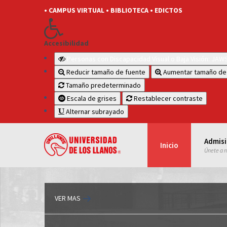
• CAMPUS VIRTUAL
• BIBLIOTECA
• EDICTOS
Accesibilidad
Personas con Discapacidad Visual o Baja Visión: JA
Reducir tamaño de fuente
Aumentar tamaño de
Tamaño predeterminado
Escala de grises
Restablecer contraste
Alternar subrayado
Admis
Inicio
Únete a 
VER MAS