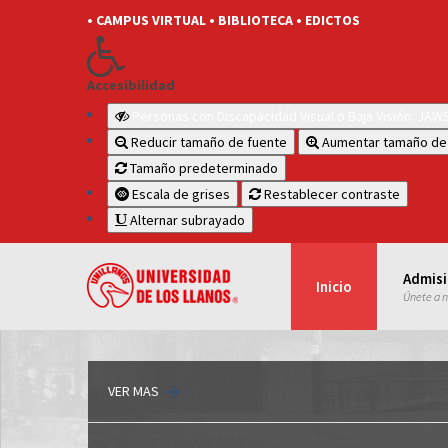
• CAMPUS VIRTUAL
• BIBLIOTECA
• EDICTOS
Accesibilidad
Personas con Discapacidad Visual o Baja Visión: JA
Reducir tamaño de fuente
Aumentar tamaño de
Tamaño predeterminado
Escala de grises
Restablecer contraste
Alternar subrayado
Admis
Inicio
Únete a 
VER MAS