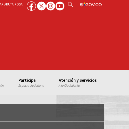
ARIA
RUTA ROSA
Participa
Atención y Servicios
ión
Espacio ciudadano
A la Ciudadanía