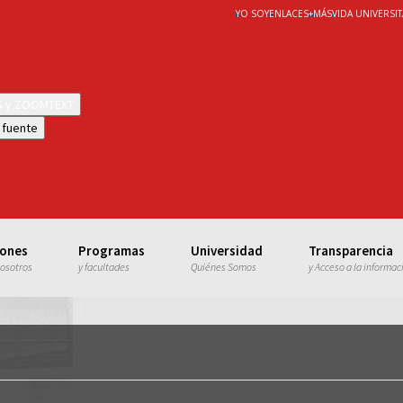
YO SOY
ENLACES
+
MÁS
VIDA UNIVERSIT
WS y ZOOMTEXT
 fuente
iones
Programas
Universidad
Transparencia
nosotros
y facultades
Quiénes Somos
y Acceso a la informac