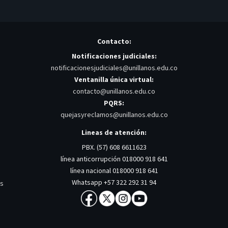
Contacto:
Notificaciones judiciales:
notificacionesjudiciales@unillanos.edu.co
Ventanilla única virtual:
contacto@unillanos.edu.co
PQRS:
quejasyreclamos@unillanos.edu.co
Lineas de atención:
PBX. (57) 608 6611623
línea anticorrupción 018000 918 641
línea nacional 018000 918 641
Whatsapp +57 322 292 31 94
os