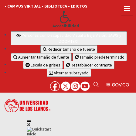
• CAMPUS VIRTUAL
• BIBLIOTECA
• EDICTOS
Accesibilidad
Personas con Discapacidad Visual o Baja Visión: JAWS y
ZOOMTEXT
Reducir tamaño de fuente
Aumentar tamaño de fuente
Tamaño predeterminado
Escala de grises
Restablecer contraste
Alternar subrayado
Inicio