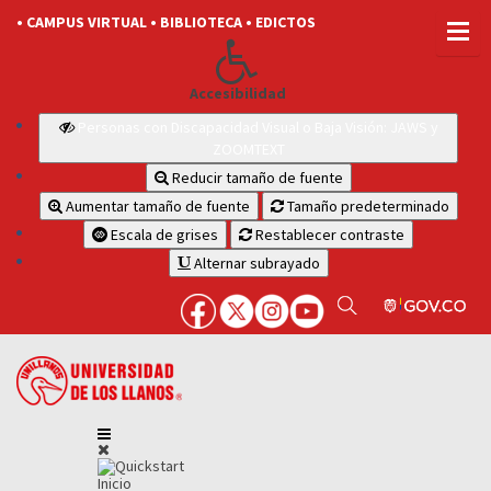
• CAMPUS VIRTUAL
• BIBLIOTECA
• EDICTOS
Accesibilidad
Personas con Discapacidad Visual o Baja Visión: JAWS y
ZOOMTEXT
Reducir tamaño de fuente
Aumentar tamaño de fuente
Tamaño predeterminado
Escala de grises
Restablecer contraste
Alternar subrayado
Inicio