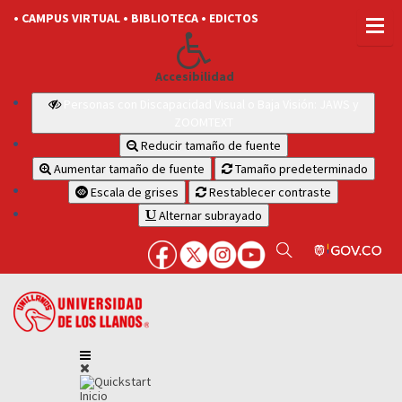
• CAMPUS VIRTUAL
• BIBLIOTECA
• EDICTOS
Accesibilidad
Personas con Discapacidad Visual o Baja Visión: JAWS y
ZOOMTEXT
Reducir tamaño de fuente
Aumentar tamaño de fuente
Tamaño predeterminado
Escala de grises
Restablecer contraste
Alternar subrayado
Inicio