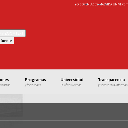
YO SOY
ENLACES
+
MÁS
VIDA UNIVERSIT
WS y ZOOMTEXT
 fuente
iones
Programas
Universidad
Transparencia
nosotros
y facultades
Quiénes Somos
y Acceso a la informac