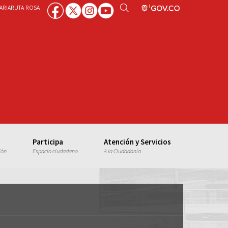
ARIA
RUTA ROSA
Participa
Atención y Servicios
ión
Espacio ciudadano
A la Ciudadanía