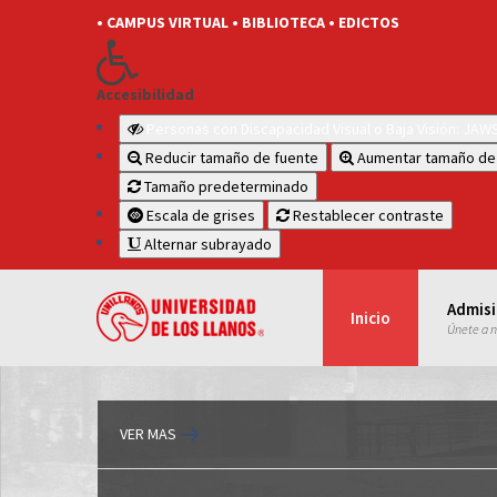
• CAMPUS VIRTUAL
• BIBLIOTECA
• EDICTOS
Accesibilidad
Personas con Discapacidad Visual o Baja Visión: JA
Reducir tamaño de fuente
Aumentar tamaño de
Tamaño predeterminado
Escala de grises
Restablecer contraste
Alternar subrayado
Admis
Inicio
Únete a 
VER MAS