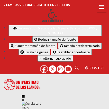
• CAMPUS VIRTUAL
• BIBLIOTECA
• EDICTOS
Accesibilidad
Personas con Discapacidad Visual o Baja Visión: JAWS y
ZOOMTEXT
Reducir tamaño de fuente
Aumentar tamaño de fuente
Tamaño predeterminado
Escala de grises
Restablecer contraste
Alternar subrayado
Inicio