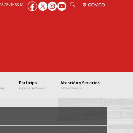
ARIA
RUTA ROSA
Participa
Atención y Servicios
ión
Espacio ciudadano
A la Ciudadanía