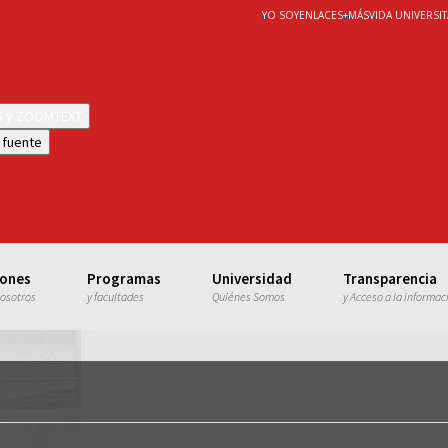
YO SOY
ENLACES
+
MÁS
VIDA UNIVERSIT
WS y ZOOMTEXT
 fuente
iones
Programas
Universidad
Transparencia
nosotros
y facultades
Quiénes Somos
y Acceso a la informac