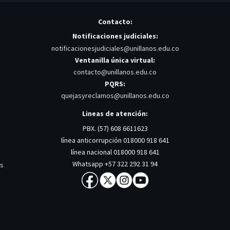
Contacto:
Notificaciones judiciales:
notificacionesjudiciales@unillanos.edu.co
Ventanilla única virtual:
contacto@unillanos.edu.co
PQRS:
quejasyreclamos@unillanos.edu.co
Lineas de atención:
PBX. (57) 608 6611623
línea anticorrupción 018000 918 641
línea nacional 018000 918 641
Whatsapp +57 322 292 31 94
os