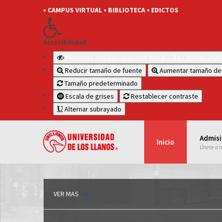
• CAMPUS VIRTUAL
• BIBLIOTECA
• EDICTOS
Accesibilidad
Personas con Discapacidad Visual o Baja Visión: JA
Reducir tamaño de fuente
Aumentar tamaño de
Tamaño predeterminado
Escala de grises
Restablecer contraste
Alternar subrayado
Admis
Inicio
Únete a 
VER MAS