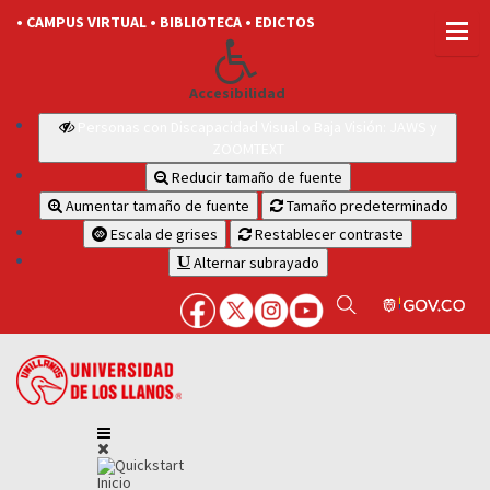
• CAMPUS VIRTUAL
• BIBLIOTECA
• EDICTOS
Accesibilidad
Personas con Discapacidad Visual o Baja Visión: JAWS y
ZOOMTEXT
Reducir tamaño de fuente
Aumentar tamaño de fuente
Tamaño predeterminado
Escala de grises
Restablecer contraste
Alternar subrayado
Inicio