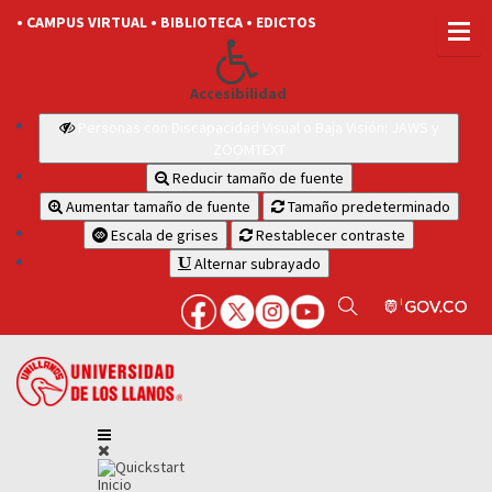
• CAMPUS VIRTUAL
• BIBLIOTECA
• EDICTOS
Accesibilidad
Personas con Discapacidad Visual o Baja Visión: JAWS y
ZOOMTEXT
Reducir tamaño de fuente
Aumentar tamaño de fuente
Tamaño predeterminado
Escala de grises
Restablecer contraste
Alternar subrayado
Inicio