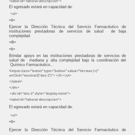
<label id="laboral-descripcion">
El egresado estará en capacidad de:
<ul>
<li>
Ejercer la Dirección Técnica del Servicio Farmacéutico de
instituciones prestadoras de servicios de salud de baja
complejidad.
</li>
<li>
Brindar apoyo en las instituciones prestadoras de servicios de
salud de mediana y alta complejidad bajo la coordinación del
Químico Farmacéutico...
<
input class="boton" type="button" value="Ver mas (+)"
onClick="mostrar2('dos-2')"> </li></ul>
</label>
</div>
<div id="dos-2" style="display:none">
<label id="laboral-descripcion">
El egresado estará en capacidad de:
<ul>
<li>
Ejercer la Dirección Técnica del Servicio Farmacéutico de