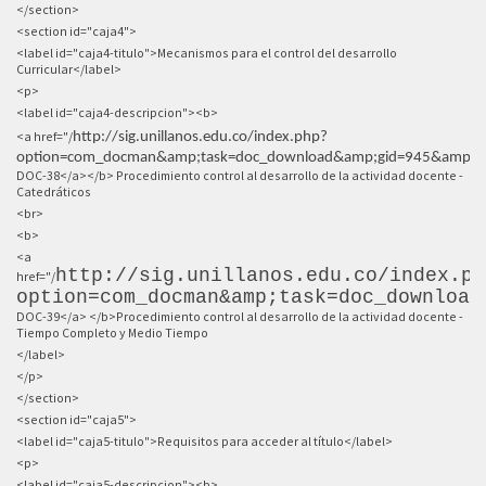
</section>
<section id="caja4">
<label id="caja4-titulo">Mecanismos para el control del desarrollo
Curricular</label>
<p>
<label id="caja4-descripcion"><b>
<a href="/
http://sig.unillanos.edu.co/index.php?
option=com_docman&amp;task=doc_download&amp;gid=945&amp;It
DOC-38</a></b> Procedimiento control al desarrollo de la actividad docente -
Catedráticos
<br>
<b>
<a
http://sig.unillanos.edu.co/index.ph
href="/
option=com_docman&amp;task=doc_download
DOC-39</a> </b>Procedimiento control al desarrollo de la actividad docente -
Tiempo Completo y Medio Tiempo
</label>
</p>
</section>
<section id="caja5">
<label id="caja5-titulo">Requisitos para acceder al título</label>
<p>
<label id="caja5-descripcion"><b>