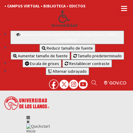
• CAMPUS VIRTUAL
• BIBLIOTECA
• EDICTOS
Accesibilidad
Personas con Discapacidad Visual o Baja Visión: JAWS y
ZOOMTEXT
Reducir tamaño de fuente
Aumentar tamaño de fuente
Tamaño predeterminado
Escala de grises
Restablecer contraste
Alternar subrayado
Inicio