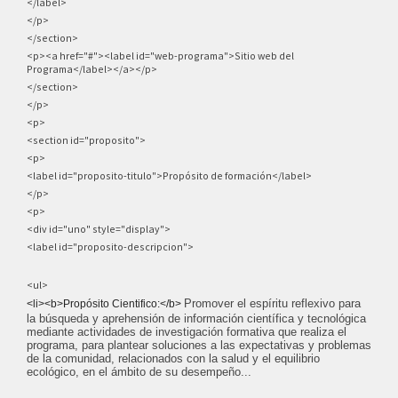
</label>
</p>
</section>
<p><a href="#"><label id="web-programa">Sitio web del
Programa</label></a></p>
</section>
</p>
<p>
<section id="proposito">
<p>
<label id="proposito-titulo">Propósito de formación</label>
</p>
<p>
<div id="uno" style="display">
<label id="proposito-descripcion">
<ul>
Promover el espíritu reflexivo para
<li><b>Propósito Cientifico:</b>
la búsqueda y aprehensión de información científica y tecnológica
mediante actividades de investigación formativa que realiza el
programa, para plantear soluciones a las expectativas y problemas
de la comunidad, relacionados con la salud y el equilibrio
ecológico, en el ámbito de su desempeño...