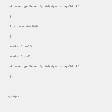
document.getElementById(id).style.display="block";
}
function mostrar2(id)
{
ocultar("uno-2");
ocultar("dos-2");
document.getElementById(id).style.display="block";
}
</script>