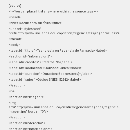
{source}
<!-- You can place html anywhere within the source tags -->
<head>
<title>Documento sin título</title>
<link rel='stylesheet'
href='http://www.unillanos.edu.co/cientic/regencia/css/regencia1.css'>
</head>
<body>
<label id="titulo">Tecnología en Regencia de Farmacia</label>
<section id="informacion1">
<label id="creditos">Creditos: 96</label>
<label id="modalidad">Jornada: Unica</label>
<label id="duracion">Duracion: 6 semestre(s)</label>
<label id="snies">Código SNIES: 52912</label>
</section>
<p>
<section id="imagen">
<img
src="http://www.unillanos.edu.co/cientic/regencia/imagenes/regencia-
imagen.jpg" border="0"/>
</section>
<section id="derecha">
<section id="informacion2">