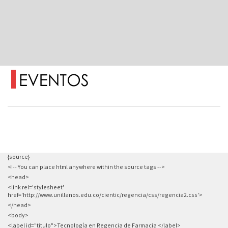
{source}
<!-- You can place html anywhere within the source tags -->
<head>
<link rel='stylesheet'
href='http://www.unillanos.edu.co/cientic/regencia/css/regencia2.css'>
</head>
<body>
<label id="titulo">Tecnología en Regencia de Farmacia </label>