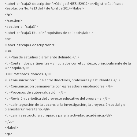
<label id="caja2-descripcion">Código SNIES: 52912<br>Rgistro Calificado:
Resolución No. 4913 del 7 de Abril de 2014</label>
</p>
</section>
<section id="caja3">
<label id="caja3-titulo">Propósitos de calidad</label>
<p>
<label id="caja3-descripcion">
<ul>
<li>
Plan de estudios claramente definido.</li>
<li>
Contenidos pertinentes y vinculados con el contexto, principalmente de la
Orinoquía.</li>
<li>
Profesores idóneos.</li>
<li>
Comunicación fluida entre directivos, profesores y estudiantes.</li>
<li>
Comunicación permanente con egresados y empleadores.</li>
<li>
Procesos de autoevaluación.</li>
<li>Revisión periódica del proyecto educativo del programa.</li>
<li>La integración de la docencia, la investigación, la proyección social y el
bienestar universitario.</li>
<li>
La infraestructura apropiada para la actividad académica.</li>
</ul>
</label>
</p>