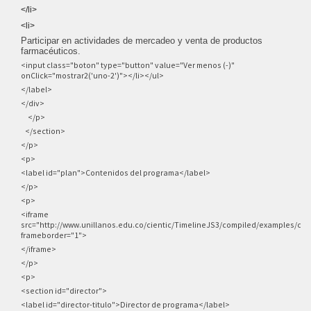
</li>
<li>
Participar en actividades de mercadeo y venta de productos
farmacéuticos.
<input class="boton" type="button" value="Ver menos (-)"
onClick="mostrar2('uno-2')"></li></ul>
</label>
</div>
</p>
</section>
</p>
<p>
<label id="plan">Contenidos del programa</label>
</p>
<p>
<iframe
src="http://www.unillanos.edu.co/cientic/TimelineJS3/compiled/examples/cur
frameborder="1">
</iframe>
</p>
<p>
<section id="director">
<label id="director-titulo">Director de programa</label>