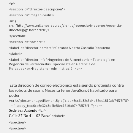
<p>
<section id="director-descripcion">
<section id="imagen-perfil">
<img
src="http://www.unillanos.edu.co/cientic/regencia/imagenes/regencia-
director.jpg" border="0"/>
</section>
<section id="nombre">
<label id="director-nombre">
Gerardo Alberto Castaño Riobueno
</label>
<label id="director-info">Ingeniero de Alimentos<br>Tecnología en
Regencia de Farmacia<br>Especialista en Gerencia de
Mercadeo
<br>Magister en Administración
<br>
Esta dirección de correo electrónico está siendo protegida contra
los robots de spam. Necesita tener JavaScript habilitado para
poder
';document.getElementById('cloak6cc6e32c3d4b68ec1810ab74f78f78f4')
verlo.
+= '
'+addy_text6cc6e32c3d4b68ec1810ab74f78f78f4+''; <br>
Sede San Antonio <br>
</label>
Calle 37 No.41 - 02 Barzal
</section>
</section>