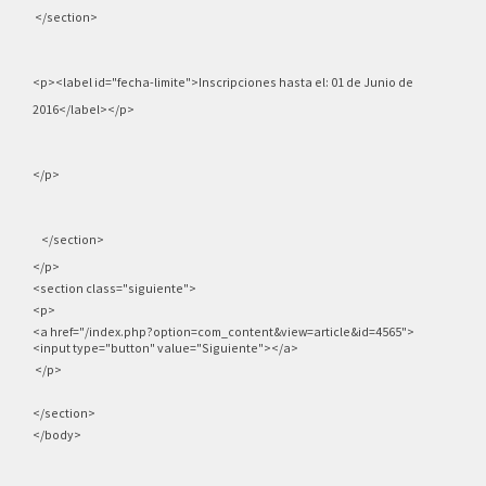
</section>
<p><label id="fecha-limite">Inscripciones hasta el: 01 de Junio de
2016</label></p>
</p>
</section>
</p>
<section class="siguiente">
<p>
<a href="/
index.php?option=com_content&view=article&id=4565
">
<input type="button" value="Siguiente"></a>
</p>
</section>
</body>