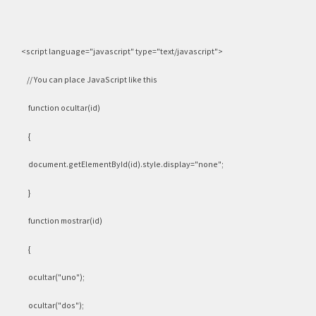
<script language="javascript" type="text/javascript">
// You can place JavaScript like this
function ocultar(id)
{
document.getElementById(id).style.display="none";
}
function mostrar(id)
{
ocultar("uno");
ocultar("dos");