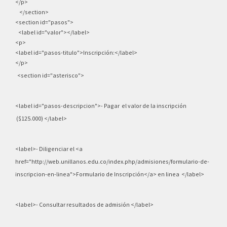
</p>
</section>
<section id="pasos">
<label id="valor"></label>
<p>
<label id="pasos-titulo">Inscripción:</label>
</p>
<section id="asterisco">
<label id="pasos-descripcion">- Pagar el valor de la inscripción
($125.000) </label>
<label>- Diligenciar el <a
href="http://web.unillanos.edu.co/index.php/admisiones/formulario-de-
inscripcion-en-linea">Formulario de Inscripción</a> en linea </label>
<label>- Consultar resultados de admisión </label>