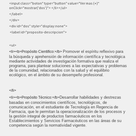
<input class="boton" type="button" value="Ver mas (+)"
onClick="mostrar('dos')">
</li></ul>
</label>
</div>
<div id="dos" style="display:none">
<label id="proposito-descripcion">
<ul>
Promover el espíritu reflexivo para
<li><b>Propósito Cientifico:</b>
la búsqueda y aprehensión de información científica y tecnológica
mediante actividades de investigación formativa que realiza el
programa, para plantear soluciones a las expectativas y problemas
de la comunidad, relacionados con la salud y el equilibrio
ecológico, en el ámbito de su desempeño profesional.
</li>
Desarrollar habilidades y destrezas
<li><b>Propósito Técnico:</b>
basadas en conocimientos científicos, tecnológicos, de
comunicación, en el estudiante de Tecnología en Regencia de
Farmacia, que le permitan la operacionalización de los procesos y
la gestión integral de productos farmacéuticos en los
Establecimientos y Servicios Farmacéuticos en las áreas de su
competencia según la normatividad vigente.