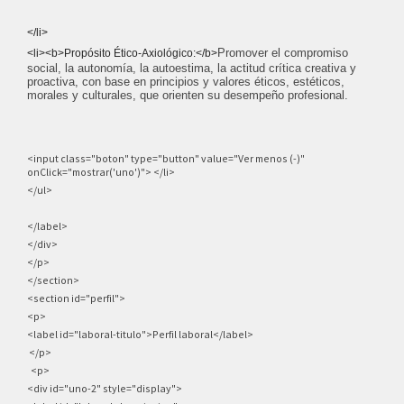
</li>
Promover el compromiso
<li><b>Propósito Ético-Axiológico:</b>
social, la autonomía, la autoestima, la actitud crítica creativa y
proactiva, con base en principios y valores éticos, estéticos,
morales y culturales, que orienten su desempeño profesional.
<input class="boton" type="button" value="Ver menos (-)"
onClick="mostrar('uno')">
</li>
</ul>
</label>
</div>
</p>
</section>
<section id="perfil">
<p>
<label id="laboral-titulo">Perfil laboral</label>
</p>
<p>
<div id="uno-2" style="display">