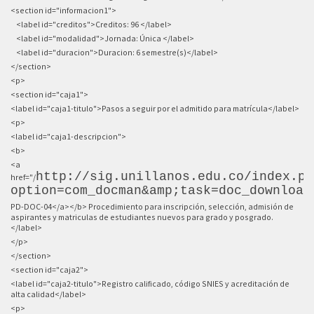
<section id="informacion1">
<label id="creditos">Creditos: 96 </label>
<label id="modalidad">Jornada: Única </label>
<label id="duracion">Duracion: 6 semestre(s)</label>
</section>
<p>
<section id="caja1">
<label id="caja1-titulo">Pasos a seguir por el admitido para matrícula</label>
<p>
<label id="caja1-descripcion">
<b>
<a
http://sig.unillanos.edu.co/index.ph
href="/
option=com_docman&amp;task=doc_download
PD-DOC-04</a></b> Procedimiento para inscripción, selección, admisión de
aspirantes y matriculas de estudiantes nuevos para grado y posgrado.
</label>
</p>
</section>
<section id="caja2">
<label id="caja2-titulo">Registro calificado, código SNIES y acreditación de
alta calidad</label>
<p>