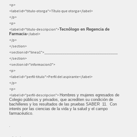
<p>
<label id="titulo-otorga">Título que otorga</label>
</p>
<p>
<label id="titulo-descripcion">
Tecnólogo en Regencia de
Farmacia
</label>
</p>
</section>
<section id="linea1">________________________________________
</section>
<section id="informacion3">
<p>
<label id="perfil-titulo">Perfil del aspirante</label>
</p>
<p>
<label id="perfil-descripcion">
Hombres y mujeres egresados de
Colegio públicos y privados, que acrediten su condición de
bachilleres y los resultados de las pruebas SABER
11.
Con
interés por las ciencias de la vida y la salud y el campo
farmacéutico.
.