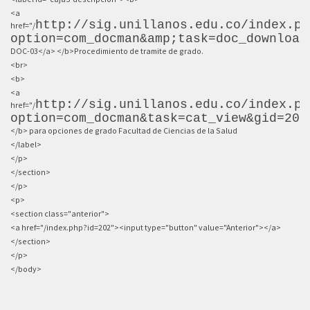
<a
http://sig.unillanos.edu.co/index.ph
href="/
option=com_docman&amp;task=doc_download
DOC-03</a> </b>Procedimiento de tramite de grado.
<br>
<b>
<a
http://sig.unillanos.edu.co/index.ph
href="/
option=com_docman&task=cat_view&gid=208
</b> para opciones de grado Facultad de Ciencias de la Salud
</label>
</p>
</section>
</p>
<p>
<section class="anterior">
<a href="/index.php?id=202"><input type="button" value="Anterior"></a>
</section>
</p>
</body>