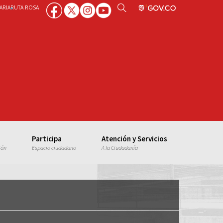
ARIA
RUTA ROSA
Participa
Atención y Servicios
ión
Espacio ciudadano
A la Ciudadanía