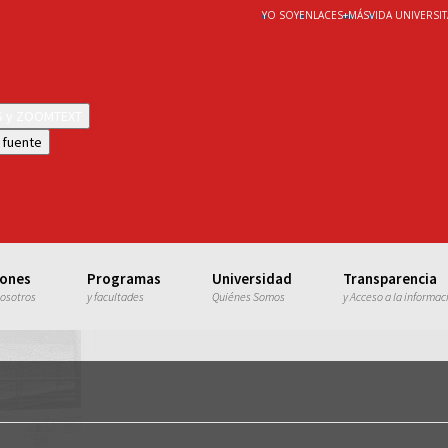
YO SOY
ENLACES
+
MÁS
VIDA UNIVERSIT
WS y ZOOMTEXT
 fuente
iones
Programas
Universidad
Transparencia
nosotros
y facultades
Quiénes Somos
y Acceso a la informac