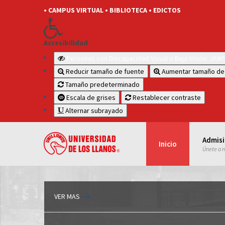
• CAMPUS VIRTUAL
• BIBLIOTECA
• EDICTOS
Accesibilidad
Personas con Discapacidad Visual o Baja Visión: JA
Reducir tamaño de fuente
Aumentar tamaño de
Tamaño predeterminado
Escala de grises
Restablecer contraste
Alternar subrayado
Admis
Inicio
Únete a 
VER MAS