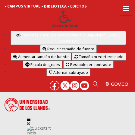
• CAMPUS VIRTUAL
• BIBLIOTECA
• EDICTOS
Accesibilidad
Personas con Discapacidad Visual o Baja Visión: JAWS y
ZOOMTEXT
Reducir tamaño de fuente
Aumentar tamaño de fuente
Tamaño predeterminado
Escala de grises
Restablecer contraste
Alternar subrayado
Inicio