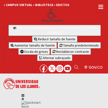
• CAMPUS VIRTUAL
• BIBLIOTECA
• EDICTOS
Accesibilidad
Personas con Discapacidad Visual o Baja Visión: JAWS y
ZOOMTEXT
Reducir tamaño de fuente
Aumentar tamaño de fuente
Tamaño predeterminado
Escala de grises
Restablecer contraste
Alternar subrayado
Inicio