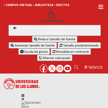
• CAMPUS VIRTUAL
• BIBLIOTECA
• EDICTOS
Accesibilidad
Personas con Discapacidad Visual o Baja Visión: JAWS y
ZOOMTEXT
Reducir tamaño de fuente
Aumentar tamaño de fuente
Tamaño predeterminado
Escala de grises
Restablecer contraste
Alternar subrayado
Inicio