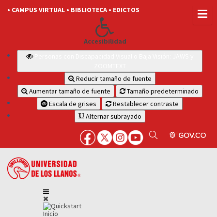
• CAMPUS VIRTUAL
• BIBLIOTECA
• EDICTOS
Accesibilidad
Personas con Discapacidad Visual o Baja Visión: JAWS y
ZOOMTEXT
Reducir tamaño de fuente
Aumentar tamaño de fuente
Tamaño predeterminado
Escala de grises
Restablecer contraste
Alternar subrayado
Inicio