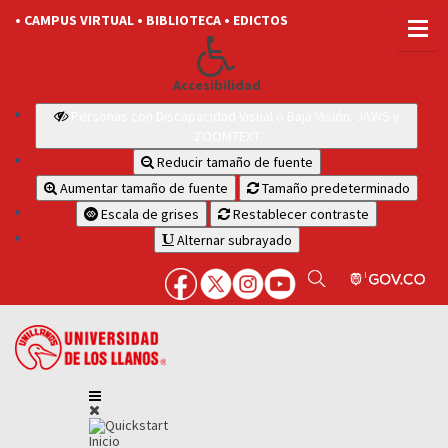
• CAMPUS VIRTUAL
• BIBLIOTECA
• EDICTOS
Accesibilidad
Personas con Discapacidad Visual o Baja Visión: JAWS y
ZOOMTEXT
Reducir tamaño de fuente
Aumentar tamaño de fuente
Tamaño predeterminado
Escala de grises
Restablecer contraste
Alternar subrayado
Inicio