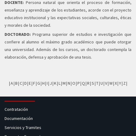
DOCENTE:
Persona natural que orienta el proceso de formación,
enseñanza y aprendizaje de los estudiantes, acorde con el proyecto
educativo institucional y las expectativas sociales, culturales, éticas
y morales de la sociedad.
DOCTORADO:
Programa superior de estudios e investigación que
confiere al alumno el máximo grado académico que puede otorgar
una universidad. Además de los cursos, un doctorado contempla la
elaboración, defensa y aprobación de una tesis.
|
A
|
B
|
C
|
D
|
E
|
F
|
G
|
H
|
I
|
J
|
K
|
L
|
M
|
N
|
O
|
P
|
Q
|
R
|
S
|
T
|
U
|
V
|
W
|
X
|
Y
|
Z
|
Contratación
Documentación
Servicios y Tramites