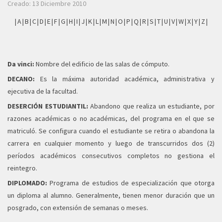
Creado: 13 Diciembre 2010
|
A
|
B
|
C
|
D
|
E
|
F
|
G
|
H
|
I
|
J
|
K
|
L
|
M
|
N
|
O
|
P
|
Q
|
R
|
S
|
T
|
U
|
V
|
W
|
X
|
Y
|
Z
|
Da vinci:
Nombre del edificio de las salas de cómputo.
DECANO:
Es la máxima autoridad académica, administrativa y
ejecutiva de la facultad.
DESERCIÓN ESTUDIANTIL:
Abandono que realiza un estudiante, por
razones académicas o no académicas, del programa en el que se
matriculó. Se configura cuando el estudiante se retira o abandona la
carrera en cualquier momento y luego de transcurridos dos (2)
períodos académicos consecutivos completos no gestiona el
reintegro.
DIPLOMADO:
Programa de estudios de especialización que otorga
un diploma al alumno. Generalmente, tienen menor duración que un
posgrado, con extensión de semanas o meses.