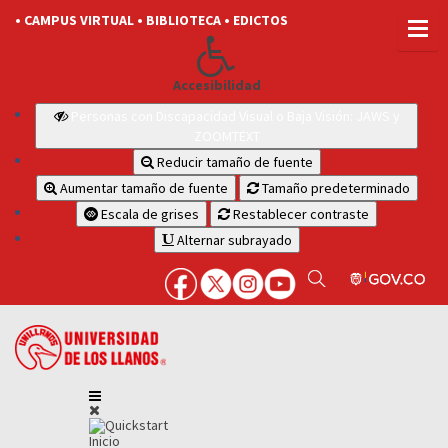
• CAMPUS VIRTUAL
• BIBLIOTECA
• EDICTOS
Accesibilidad
Personas con Discapacidad Visual o Baja Visión: JAWS y
ZOOMTEXT
Reducir tamaño de fuente
Aumentar tamaño de fuente
Tamaño predeterminado
Escala de grises
Restablecer contraste
Alternar subrayado
Inicio