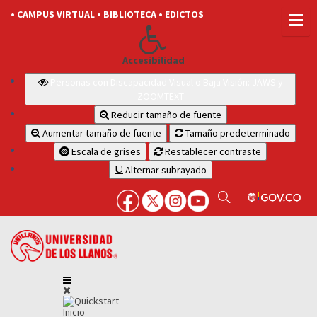
• CAMPUS VIRTUAL
• BIBLIOTECA
• EDICTOS
Accesibilidad
Personas con Discapacidad Visual o Baja Visión: JAWS y
ZOOMTEXT
Reducir tamaño de fuente
Aumentar tamaño de fuente
Tamaño predeterminado
Escala de grises
Restablecer contraste
Alternar subrayado
Inicio