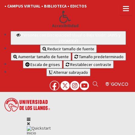
• CAMPUS VIRTUAL
• BIBLIOTECA
• EDICTOS
Accesibilidad
Personas con Discapacidad Visual o Baja Visión: JAWS y
ZOOMTEXT
Reducir tamaño de fuente
Aumentar tamaño de fuente
Tamaño predeterminado
Escala de grises
Restablecer contraste
Alternar subrayado
Inicio