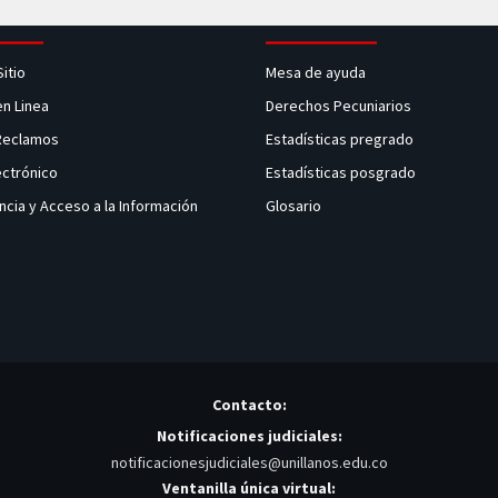
Sitio
Mesa de ayuda
en Linea
Derechos Pecuniarios
 Reclamos
Estadísticas pregrado
ectrónico
Estadísticas posgrado
ncia y Acceso a la Información
Glosario
Contacto:
Notificaciones judiciales:
notificacionesjudiciales@unillanos.edu.co
Ventanilla única virtual: