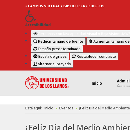
• CAMPUS VIRTUAL
• BIBLIOTECA
• EDICTOS
Accesibilidad
Personas con Discapacidad Visual o Baja Visión: JA
Reducir tamaño de fuente
Aumentar tamaño de
Tamaño predeterminado
Escala de grises
Restablecer contraste
Alternar subrayado
Admis
Inicio
Únete a 
Está aquí:
Inicio
Eventos
¡Feliz Día del Medio Ambiente
¡Feliz Día del Medio Ambie