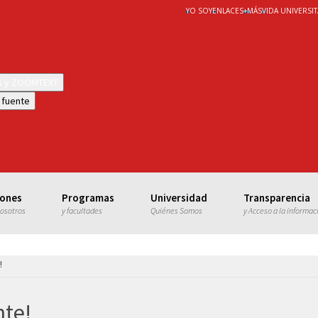
YO SOY
ENLACES
+
MÁS
VIDA UNIVERSIT
WS y ZOOMTEXT
 fuente
iones
Programas
Universidad
Transparencia
nosotros
y facultades
Quiénes Somos
y Acceso a la informac
!
nte!