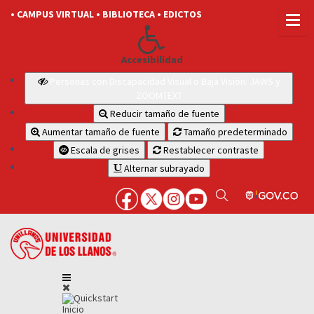
• CAMPUS VIRTUAL
• BIBLIOTECA
• EDICTOS
Accesibilidad
Personas con Discapacidad Visual o Baja Visión: JAWS y
ZOOMTEXT
Reducir tamaño de fuente
Aumentar tamaño de fuente
Tamaño predeterminado
Escala de grises
Restablecer contraste
Alternar subrayado
Inicio