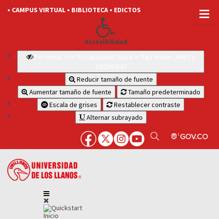
• CAMPUS VIRTUAL
• BIBLIOTECA
• EDICTOS
Accesibilidad
Personas con Discapacidad Visual o Baja Visión: JAWS y
ZOOMTEXT
Reducir tamaño de fuente
Aumentar tamaño de fuente
Tamaño predeterminado
Escala de grises
Restablecer contraste
Alternar subrayado
Inicio