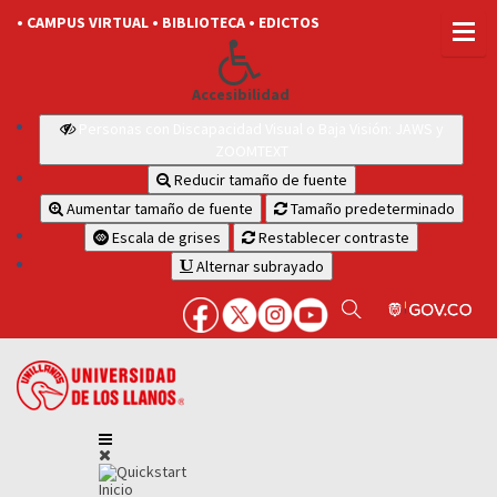
• CAMPUS VIRTUAL
• BIBLIOTECA
• EDICTOS
Accesibilidad
Personas con Discapacidad Visual o Baja Visión: JAWS y
ZOOMTEXT
Reducir tamaño de fuente
Aumentar tamaño de fuente
Tamaño predeterminado
Escala de grises
Restablecer contraste
Alternar subrayado
Inicio