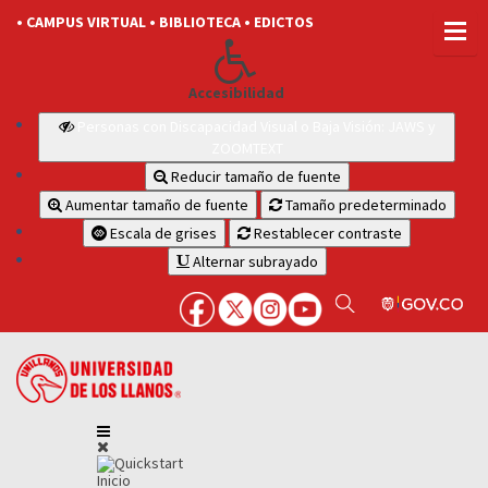
• CAMPUS VIRTUAL
• BIBLIOTECA
• EDICTOS
Accesibilidad
Personas con Discapacidad Visual o Baja Visión: JAWS y
ZOOMTEXT
Reducir tamaño de fuente
Aumentar tamaño de fuente
Tamaño predeterminado
Escala de grises
Restablecer contraste
Alternar subrayado
Inicio