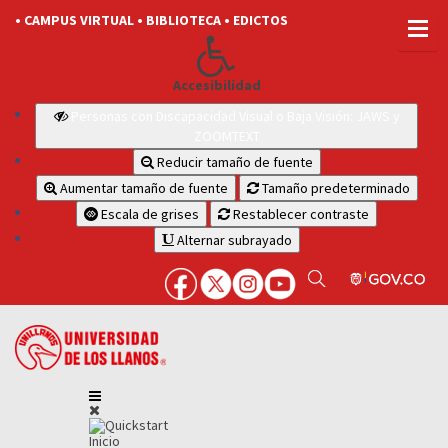
• CAMPUS VIRTUAL
• BIBLIOTECA
• EDICTOS
Accesibilidad
Personas con Discapacidad Visual o Baja Visión: JAWS y
ZOOMTEXT
Reducir tamaño de fuente
Aumentar tamaño de fuente
Tamaño predeterminado
Escala de grises
Restablecer contraste
Alternar subrayado
Inicio