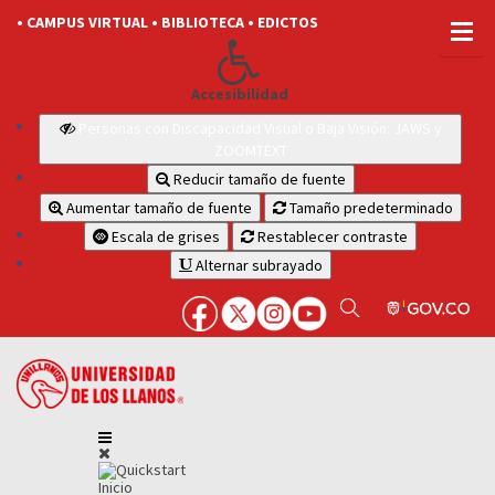
• CAMPUS VIRTUAL
• BIBLIOTECA
• EDICTOS
Accesibilidad
Personas con Discapacidad Visual o Baja Visión: JAWS y
ZOOMTEXT
Reducir tamaño de fuente
Aumentar tamaño de fuente
Tamaño predeterminado
Escala de grises
Restablecer contraste
Alternar subrayado
Inicio