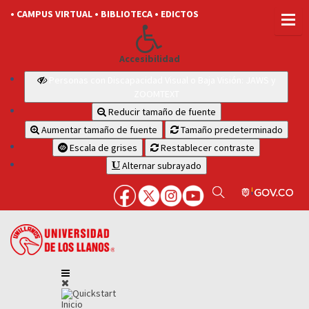
• CAMPUS VIRTUAL
• BIBLIOTECA
• EDICTOS
Accesibilidad
Personas con Discapacidad Visual o Baja Visión: JAWS y
ZOOMTEXT
Reducir tamaño de fuente
Aumentar tamaño de fuente
Tamaño predeterminado
Escala de grises
Restablecer contraste
Alternar subrayado
Inicio