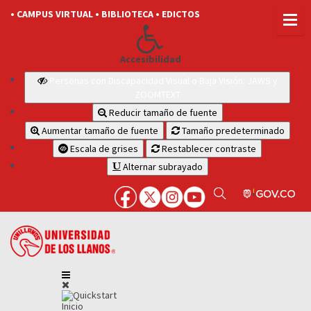
• CAMPUS VIRTUAL
• BIBLIOTECA
• EDICTOS
Accesibilidad
Personas con Discapacidad Visual o Baja Visión: JAWS y
ZOOMTEXT
Reducir tamaño de fuente
Aumentar tamaño de fuente
Tamaño predeterminado
Escala de grises
Restablecer contraste
Alternar subrayado
Inicio