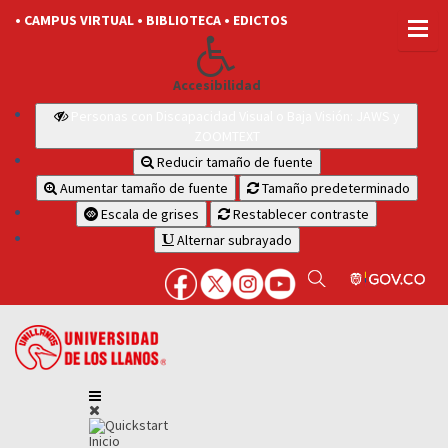
• CAMPUS VIRTUAL
• BIBLIOTECA
• EDICTOS
Accesibilidad
Personas con Discapacidad Visual o Baja Visión: JAWS y
ZOOMTEXT
Reducir tamaño de fuente
Aumentar tamaño de fuente
Tamaño predeterminado
Escala de grises
Restablecer contraste
Alternar subrayado
Inicio