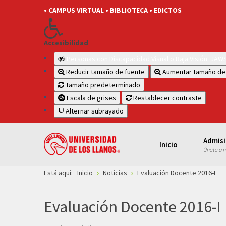
• CAMPUS VIRTUAL
• BIBLIOTECA
• EDICTOS
Accesibilidad
Personas con Discapacidad Visual o Baja Visión: JA
Reducir tamaño de fuente
Aumentar tamaño de
Tamaño predeterminado
Escala de grises
Restablecer contraste
Alternar subrayado
Admis
Inicio
Únete a 
Está aquí:
Inicio
Noticias
Evaluación Docente 2016-I
Evaluación Docente 2016-I