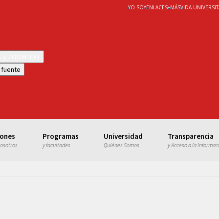
YO SOY
ENLACES
+
MÁS
VIDA UNIVERSIT
WS y ZOOMTEXT
 fuente
iones
Programas
Universidad
Transparencia
nosotros
y facultades
Quiénes Somos
y Acceso a la informac