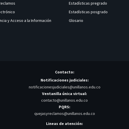
 Reclamos
Estadísticas pregrado
ectrónico
Estadísticas posgrado
ncia y Acceso a la Información
Glosario
Contacto:
Notificaciones judiciales:
notificacionesjudiciales@unillanos.edu.co
Ventanilla única virtual:
contacto@unillanos.edu.co
PQRS:
quejasyreclamos@unillanos.edu.co
Lineas de atención: