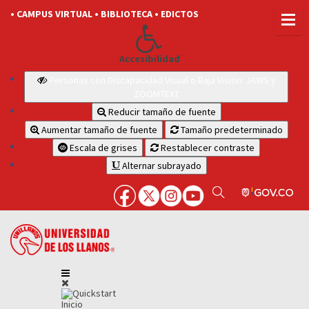
• CAMPUS VIRTUAL
• BIBLIOTECA
• EDICTOS
Accesibilidad
Personas con Discapacidad Visual o Baja Visión: JAWS y
ZOOMTEXT
Reducir tamaño de fuente
Aumentar tamaño de fuente
Tamaño predeterminado
Escala de grises
Restablecer contraste
Alternar subrayado
Inicio