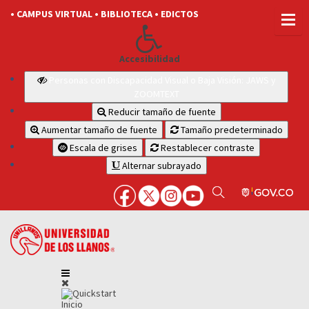
• CAMPUS VIRTUAL
• BIBLIOTECA
• EDICTOS
Accesibilidad
Personas con Discapacidad Visual o Baja Visión: JAWS y
ZOOMTEXT
Reducir tamaño de fuente
Aumentar tamaño de fuente
Tamaño predeterminado
Escala de grises
Restablecer contraste
Alternar subrayado
Inicio