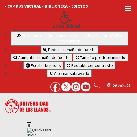
• CAMPUS VIRTUAL
• BIBLIOTECA
• EDICTOS
Accesibilidad
Personas con Discapacidad Visual o Baja Visión: JAWS y
ZOOMTEXT
Reducir tamaño de fuente
Aumentar tamaño de fuente
Tamaño predeterminado
Escala de grises
Restablecer contraste
Alternar subrayado
Inicio