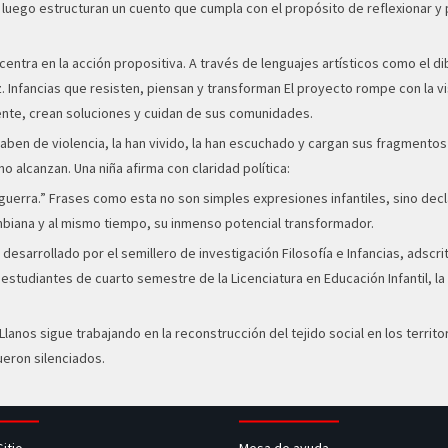
, y luego estructuran un cuento que cumpla con el propósito de reflexiona
 centra en la acción propositiva. A través de lenguajes artísticos como el d
az. Infancias que resisten, piensan y transforman El proyecto rompe con la v
mente, crean soluciones y cuidan de sus comunidades.
ben de violencia, la han vivido, la han escuchado y cargan sus fragmentos
o alcanzan. Una niña afirma con claridad política:
 guerra.” Frases como esta no son simples expresiones infantiles, sino dec
ombiana y al mismo tiempo, su inmenso potencial transformador.
sarrollado por el semillero de investigación Filosofía e Infancias, adscri
e estudiantes de cuarto semestre de la Licenciatura en Educación Infantil, 
s Llanos sigue trabajando en la reconstrucción del tejido social en los terri
ueron silenciados.