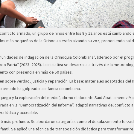
onflicto armado, un grupo de niños entre los 8 y 12 años está cambiando el
, los más pequeños de la Orinoquia están alzando su voz, proponiendo sali
munidades de indagación de la Orinoquia Colombiana”, liderado por el progr
ando Patria” (2023–2025). La iniciativa se desarrolla a través de la metodol
ento con presencia en más de 50 países.
en sobre verdad, justicia y reparación. La base: materiales adaptados del 
to armado ha golpeado la infancia colombiana.
 el juego y la exploración del medio", afirmó el docente Said Abat Jiménez 
trada en la “Democratización del Informe”, adaptó narrativas del conflicto
ra lúdica y accesible.
tornó más profundo. Se abordaron categorías como el desplazamiento forzad
fantil. Se aplicó una técnica de transposición didáctica para transformar r