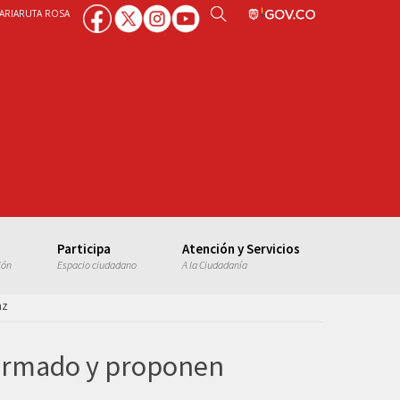
ARIA
RUTA ROSA
Participa
Atención y Servicios
ión
Espacio ciudadano
A la Ciudadanía
az
o armado y proponen