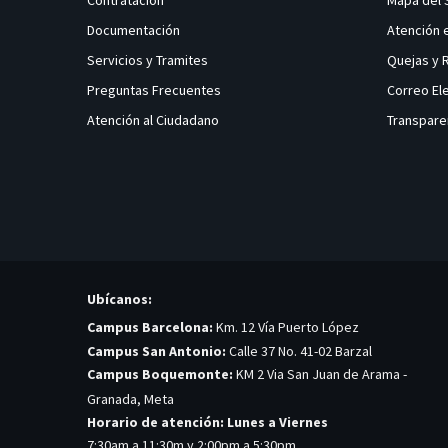
Contratación
Mapa del 
Documentación
Atención 
Servicios y Tramites
Quejas y
Preguntas Frecuentes
Correo El
Atención al Ciudadano
Transpare
Ubícanos:
Campus Barcelona:
Km. 12 Vía Puerto López
Campus San Antonio:
Calle 37 No. 41-02 Barzal
Campus Boquemonte:
KM 2 Via San Juan de Arama -
Granada, Meta
Horario de atención: Lunes a Viernes
7:30am a 11:30m y 2:00pm a 5:30pm