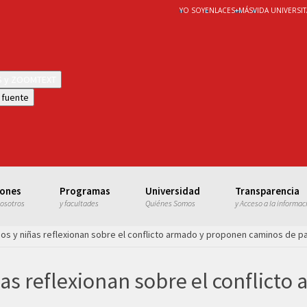
YO SOY
ENLACES
+
MÁS
VIDA UNIVERSIT
WS y ZOOMTEXT
 fuente
iones
Programas
Universidad
Transparencia
nosotros
y facultades
Quiénes Somos
y Acceso a la informac
ños y niñas reflexionan sobre el conflicto armado y proponen caminos de p
ñas reflexionan sobre el conflict