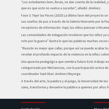
“Los estudiantes leen, lloran, se dan cuenta de la realidad
que es que esto no vuelva a suceder”, añadió Jiménez.
Fase 3: Tejer las Paces (2025) La última fase del proyecto se
sus sueños de paz a través de la Galería Itinerante por la P
receptores de información. Aquí, los niños piensan crítica
Las comunidades de indagación revelaron que los niños ya sa
roto por la guerra” ilustra lo que las palabras muchas veces n
“Resistir es mejor que callar, porque así se puede acabar la
revelan el profundo impacto de la violencia en la niñez col
Una apuesta pedagógica que siembra futuro Este trabajo es de
categorizado por MinCiencias, con la participación activa d
coordinador Said Abat Jiménez Mayorga.
A través del arte, la palabra y el juego, la Universidad de lo
sana, transforma y devuelve la palabra a quienes por años f