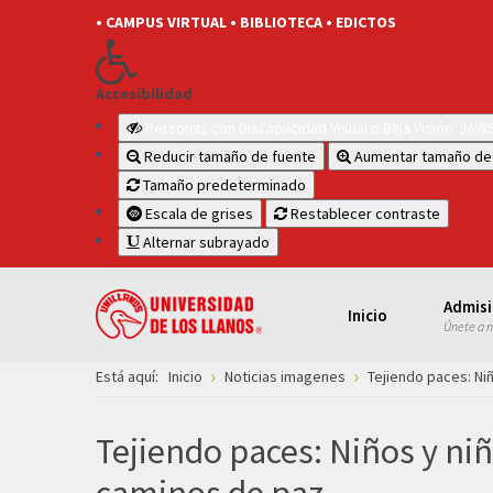
• CAMPUS VIRTUAL
• BIBLIOTECA
• EDICTOS
Accesibilidad
Personas con Discapacidad Visual o Baja Visión: JA
Reducir tamaño de fuente
Aumentar tamaño de
Tamaño predeterminado
Escala de grises
Restablecer contraste
Alternar subrayado
Admis
Inicio
Únete a 
Está aquí:
Inicio
Noticias imagenes
Tejiendo paces: Ni
Tejiendo paces: Niños y ni