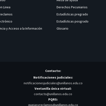
Sitio
Mesa de ayuda
en Linea
Derechos Pecuniarios
 Reclamos
Estadísticas pregrado
ectrónico
Estadísticas posgrado
ncia y Acceso a la Información
Glosario
Contacto:
Notificaciones judiciales:
notificacionesjudiciales@unillanos.edu.co
Ventanilla única virtual:
contacto@unillanos.edu.co
PQRS:
quejasyreclamos@unillanos.edu.co