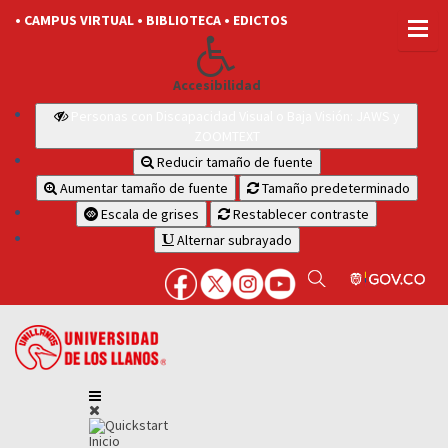
• CAMPUS VIRTUAL
• BIBLIOTECA
• EDICTOS
Accesibilidad
Personas con Discapacidad Visual o Baja Visión: JAWS y
ZOOMTEXT
Reducir tamaño de fuente
Aumentar tamaño de fuente
Tamaño predeterminado
Escala de grises
Restablecer contraste
Alternar subrayado
Inicio