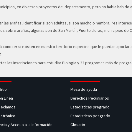
ipios, en diversos proyectos del departamento, pero no había habido algui
 las arañas, identificar si son adultas, si son macho o hembra, “es inter
os sobre arañas, algunas son de San Martín, Puerto Lleras, municipios de 
tirá conocer si existen en nuestro territorio especies que le puedan aporta
o.
tas las inscripciones para estudiar Biología y 22 programas más de pregrad
Sitio
Mesa de ayuda
en Linea
Derechos Pecuniarios
 Reclamos
Estadísticas pregrado
ectrónico
Estadísticas posgrado
ncia y Acceso a la Información
Glosario