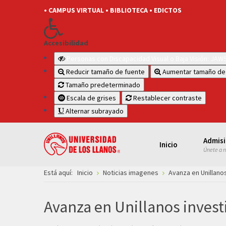
• CAMPUS VIRTUAL
• BIBLIOTECA
• EDICTOS
Accesibilidad
Personas con Discapacidad Visual o Baja Visión: JA
Reducir tamaño de fuente
Aumentar tamaño de
Tamaño predeterminado
Escala de grises
Restablecer contraste
Alternar subrayado
Admis
Inicio
Únete a 
Está aquí:
Inicio
Noticias imagenes
Avanza en Unillanos
Avanza en Unillanos investi