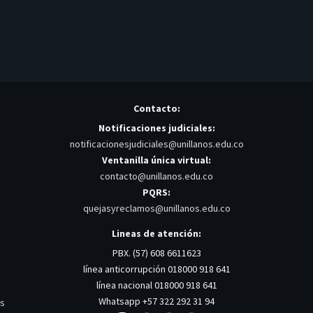
Contacto:
Notificaciones judiciales:
notificacionesjudiciales@unillanos.edu.co
Ventanilla única virtual:
contacto@unillanos.edu.co
PQRS:
quejasyreclamos@unillanos.edu.co
Lineas de atención:
PBX. (57) 608 6611623
línea anticorrupción 018000 918 641
línea nacional 018000 918 641
Whatsapp +57 322 292 31 94
os