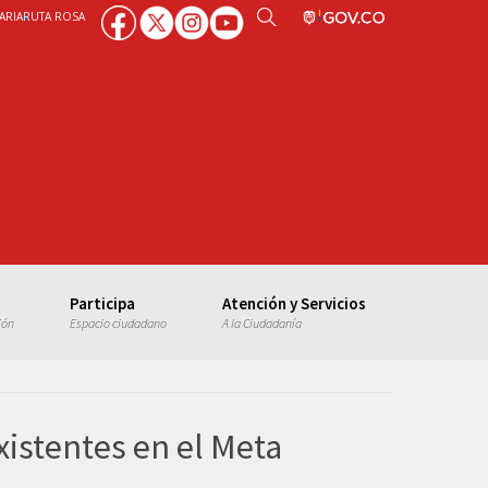
ARIA
RUTA ROSA
Participa
Atención y Servicios
ión
Espacio ciudadano
A la Ciudadanía
xistentes en el Meta