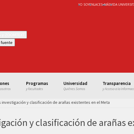
YO SOY
ENLACES
+
MÁS
VIDA UNIVERSIT
WS y ZOOMTEXT
 fuente
iones
Programas
Universidad
Transparencia
nosotros
y facultades
Quiénes Somos
y Acceso a la informac
 investigación y clasificación de arañas existentes en el Meta
gación y clasificación de arañas e