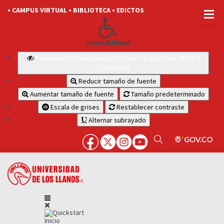
• CAMPUS VIRTUAL
• BIBLIOTECA
• EDICTOS
Accesibilidad
Personas con Discapacidad Visual o Baja Visión: JAWS y
ZOOMTEXT
Reducir tamaño de fuente
Aumentar tamaño de fuente
Tamaño predeterminado
Escala de grises
Restablecer contraste
Alternar subrayado
Inicio