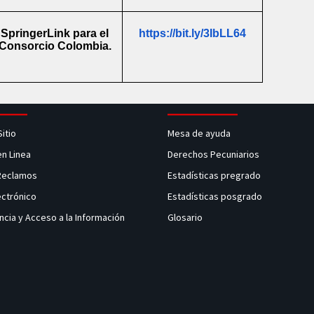
SpringerLink para el
https://bit.ly/3IbLL64
Consorcio Colombia.
Sitio
Mesa de ayuda
en Linea
Derechos Pecuniarios
 Reclamos
Estadísticas pregrado
ectrónico
Estadísticas posgrado
ncia y Acceso a la Información
Glosario