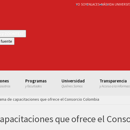
YO SOY
ENLACES
+
MÁS
VIDA UNIVERSIT
WS y ZOOMTEXT
 fuente
iones
Programas
Universidad
Transparencia
nosotros
y facultades
Quiénes Somos
y Acceso a la informac
ama de capacitaciones que ofrece el Consorcio Colombia
apacitaciones que ofrece el Cons