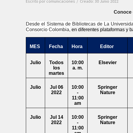
Escrito por
comunicaciones
Creado: 30 Junio 2022
Conoce e
Desde el Sistema de Bibliotecas de La Universidad 
Consorcio Colombia,
 en diferentes plataformas y 
MES
Fecha
Hora
Editor
Julio
Todos
10:00
Elsevier
los
a. m.
martes
Julio
Jul 06
10:00
Springer
2022
-
Nature
11:00
am
Julio
Jul 14
10:00
Springer
2022
-
Nature
11:00